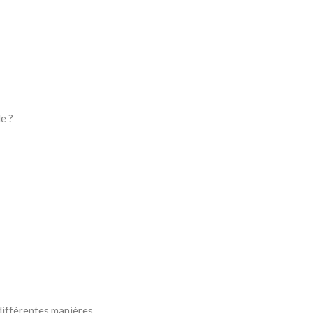
e ?
différentes manières.