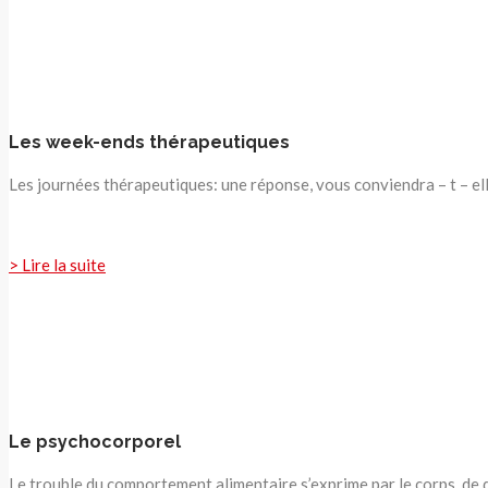
Les week-ends thérapeutiques
Les journées thérapeutiques: une réponse, vous conviendra – t – ell
> Lire la suite
Le psychocorporel
Le trouble du comportement alimentaire s’exprime par le corps, de 