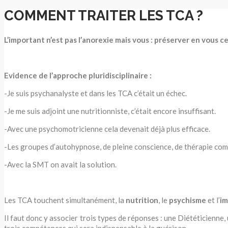
COMMENT TRAITER LES TCA ?
L’important n’est pas l’anorexie mais vous : préserver en vous ce
Evidence de l’approche pluridisciplinaire :
-Je suis psychanalyste et dans les TCA c’était un échec.
-Je me suis adjoint une nutritionniste, c’était encore insuffisant.
-Avec une psychomotricienne cela devenait déjà plus efficace.
-Les groupes d’autohypnose, de pleine conscience, de thérapie comp
-Avec la SMT on avait la solution.
Les TCA touchent simultanément, la
nutrition
, le
psychisme
et l’
i
Il faut donc y associer trois types de réponses : une Diététicienn
trois compétences qui sera indispensable à la guérison.