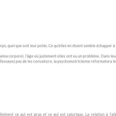
ps, quel que soit leur poids. Ce qu’elles en disent semble échapper à 
héma corporel, l’âge où justement elles ont eu un problème. Dans leur
es. N’essayez pas de les convaincre, la psychomotricienne reformatera 
minent ce qui est gras et ce qui est calorique. La relation à l’al