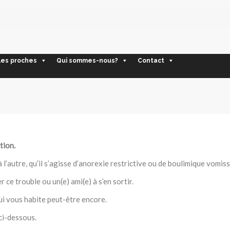
les proches
Qui sommes-nous?
Contact
tion.
 l’autre, qu’il s’agisse d’anorexie restrictive ou de boulimique vomi
ce trouble ou un(e) ami(e) à s’en sortir.
ui vous habite peut-être encore.
ci-dessous.