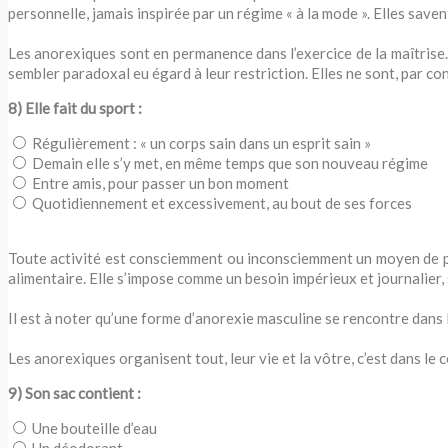
personnelle, jamais inspirée par un régime « à la mode ». Elles savent
Les anorexiques sont en permanence dans l’exercice de la maîtrise. 
sembler paradoxal eu égard à leur restriction. Elles ne sont, par c
8) Elle fait du sport :
Régulièrement : « un corps sain dans un esprit sain »
Demain elle s’y met, en même temps que son nouveau régime
Entre amis, pour passer un bon moment
Quotidiennement et excessivement, au bout de ses forces
Toute activité est consciemment ou inconsciemment un moyen de pe
alimentaire. Elle s’impose comme un besoin impérieux et journalier, s
Il est à noter qu’une forme d’anorexie masculine se rencontre dans l
Les anorexiques organisent tout, leur vie et la vôtre, c’est dans le c
9) Son sac contient :
Une bouteille d’eau
Un déodorant