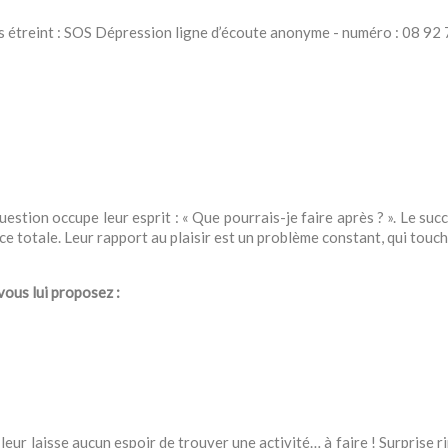
ous étreint : SOS Dépression ligne d’écoute anonyme - numéro :
08 92 
estion occupe leur esprit : « Que pourrais-je faire après ? ». Le succ
nce totale. Leur rapport au plaisir est un problème constant, qui touc
 vous lui proposez :
e leur laisse aucun espoir de trouver une activité… à faire ! Surprise 