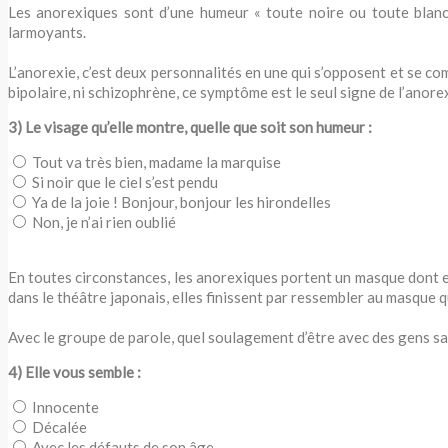
Les anorexiques sont d’une humeur « toute noire ou toute blanche
larmoyants.
L’anorexie, c’est deux personnalités en une qui s’opposent et se com
bipolaire, ni schizophrène, ce symptôme est le seul signe de l’anore
3) Le visage qu’elle montre, quelle que soit son humeur :
Tout va très bien, madame la marquise
Si noir que le ciel s’est pendu
Ya de la joie ! Bonjour, bonjour les hirondelles
Non, je n’ai rien oublié
En toutes circonstances, les anorexiques portent un masque dont el
dans le théâtre japonais, elles finissent par ressembler au masque qu’
Avec le groupe de parole, quel soulagement d’être avec des gens s
4) Elle vous semble :
Innocente
Décalée
Avec les défauts de son âge