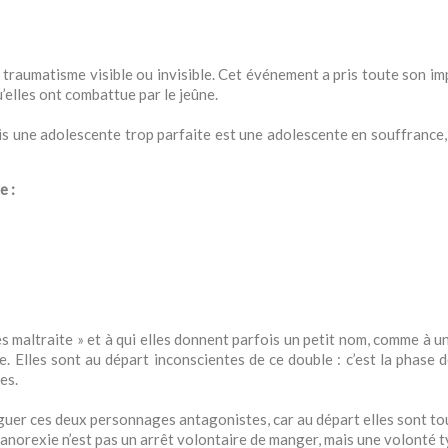
n traumatisme visible ou invisible. Cet événement a pris toute son i
’elles ont combattue par le jeûne.
s une adolescente trop parfaite est une adolescente en souffrance,
e :
s maltraite » et à qui elles donnent parfois un petit nom, comme à un
 Elles sont au départ inconscientes de ce double : c’est la phase de 
es.
uer ces deux personnages antagonistes, car au départ elles sont tout l
. L’anorexie n’est pas un arrêt volontaire de manger, mais une volonté t