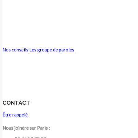
Vous êtes un proche et souhaitez ai
personne souffrant de troubles alim
Nos conseils
Les groupe de paroles
CONTACT
Être rappelé
Nous joindre sur Paris :