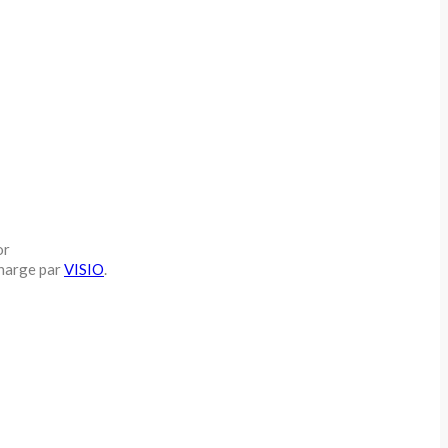
or
charge par
VISIO
.