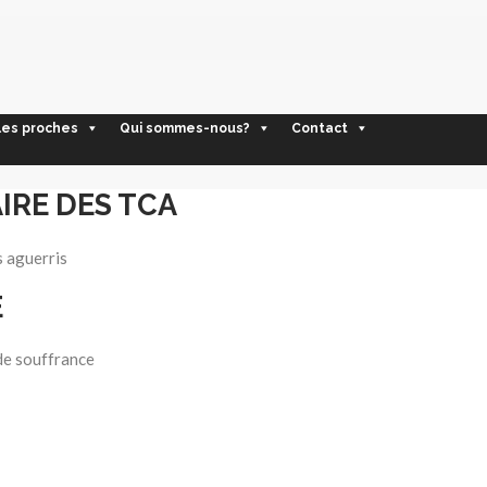
les proches
Qui sommes-nous?
Contact
IRE DES TCA
s aguerris
E
de souffrance