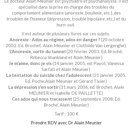
Le docteur Alain Meunier est psychiatre et psychanalyste. Il est
spécialisé dans la prise en charge des troubles du
comportement alimentaire (anorexie, boulimie, etc.), des
troubles de l’humeur (dépression, trouble bipolaire, etc.) et du
burn-out.
Il est auteur de plusieurs livres sur ces sujets.
Anorexie : Ados au régime, ados en danger ?
(20 octobre
2002. Ed. Brochet. Alain Meunier et Clothilde Van Lergerghe)
L’Anorexie, sortir du tunnel
(
20 février 2003. Ed. Broché.
Rébecca Shankland
et
Alain Meunier
)
Je m’aime, donc je vis
(14 janvier 2005, ed. Payot.
Vanessa
Sarfati
et
Alain Meunier
)
La tentation du suicide chez l’adolescent
(
21 janvier 2005.
Ed. Poche.
Alain Meunier
et
Gérard Tixier
)
La dépression s’en sortir
(31 mars 2006, ed. Brochet. Alain
MEUNIER et Isabelle DE PAILLETTE)
Ces ados qui nous tracassent
(
25 septembre 2008. Ed.
Broché. Alain Meunier)
Tarif : 100 €
Prendre RDV avec Dr Alain Meunier